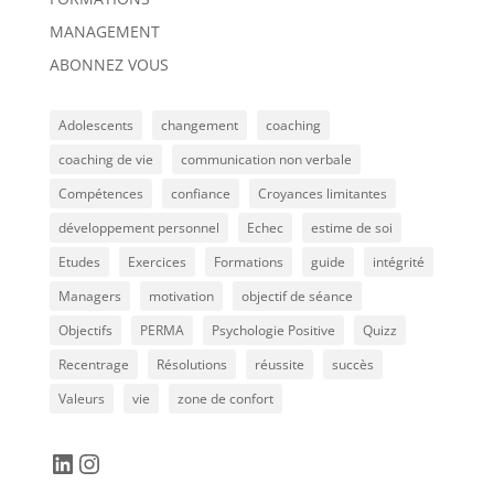
MANAGEMENT
ABONNEZ VOUS
Adolescents
changement
coaching
coaching de vie
communication non verbale
Compétences
confiance
Croyances limitantes
développement personnel
Echec
estime de soi
Etudes
Exercices
Formations
guide
intégrité
Managers
motivation
objectif de séance
Objectifs
PERMA
Psychologie Positive
Quizz
Recentrage
Résolutions
réussite
succès
Valeurs
vie
zone de confort
LinkedIn
Instagram