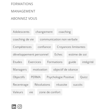
FORMATIONS
MANAGEMENT
ABONNEZ VOUS
Adolescents
changement
coaching
coaching de vie
communication non verbale
Compétences
confiance
Croyances limitantes
développement personnel
Echec
estime de soi
Etudes
Exercices
Formations
guide
intégrité
Managers
motivation
objectif de séance
Objectifs
PERMA
Psychologie Positive
Quizz
Recentrage
Résolutions
réussite
succès
Valeurs
vie
zone de confort
LinkedIn
Instagram