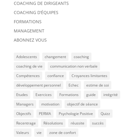
COACHING DE DIRIGEANTS
COACHING D’ÉQUIPES
FORMATIONS
MANAGEMENT
ABONNEZ VOUS
Adolescents
changement
coaching
coaching de vie
communication non verbale
Compétences
confiance
Croyances limitantes
développement personnel
Echec
estime de soi
Etudes
Exercices
Formations
guide
intégrité
Managers
motivation
objectif de séance
Objectifs
PERMA
Psychologie Positive
Quizz
Recentrage
Résolutions
réussite
succès
Valeurs
vie
zone de confort