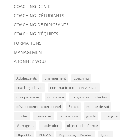
COACHING DE VIE
COACHING D’ÉTUDIANTS
COACHING DE DIRIGEANTS
COACHING D’ÉQUIPES
FORMATIONS
MANAGEMENT
ABONNEZ VOUS
Adolescents
changement
coaching
coaching de vie
communication non verbale
Compétences
confiance
Croyances limitantes
développement personnel
Echec
estime de soi
Etudes
Exercices
Formations
guide
intégrité
Managers
motivation
objectif de séance
Objectifs
PERMA
Psychologie Positive
Quizz