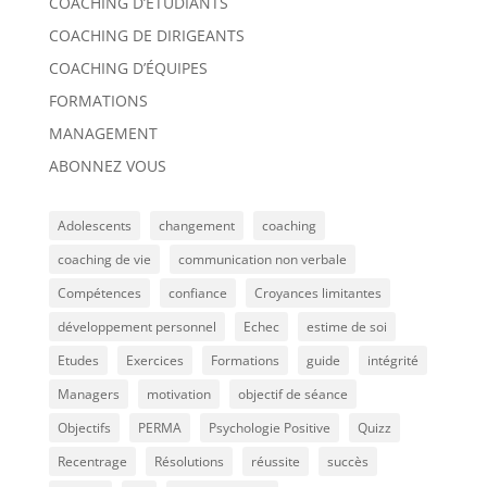
COACHING D’ÉTUDIANTS
COACHING DE DIRIGEANTS
COACHING D’ÉQUIPES
FORMATIONS
MANAGEMENT
ABONNEZ VOUS
Adolescents
changement
coaching
coaching de vie
communication non verbale
Compétences
confiance
Croyances limitantes
développement personnel
Echec
estime de soi
Etudes
Exercices
Formations
guide
intégrité
Managers
motivation
objectif de séance
Objectifs
PERMA
Psychologie Positive
Quizz
Recentrage
Résolutions
réussite
succès