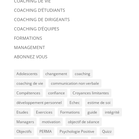
COACHING DE VIE
COACHING D’ÉTUDIANTS
COACHING DE DIRIGEANTS
COACHING D’ÉQUIPES
FORMATIONS
MANAGEMENT
ABONNEZ VOUS
Adolescents
changement
coaching
coaching de vie
communication non verbale
Compétences
confiance
Croyances limitantes
développement personnel
Echec
estime de soi
Etudes
Exercices
Formations
guide
intégrité
Managers
motivation
objectif de séance
Objectifs
PERMA
Psychologie Positive
Quizz