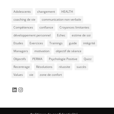
Adolescents
changement
HEALTH
coaching de vie
communication non verbale
Compétences
confiance
Croyances limitantes
développement personnel
Echec
estime de soi
Etudes
Exercices
Trainings
guide
intégrité
Managers
motivation
objectif de séance
Objectifs
PERMA
Psychologie Positive
Quizz
Recentrage
Résolutions
réussite
succès
Values
vie
zone de confort
LinkedIn
Instagram