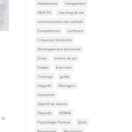
Adolescents
changement
HEALTH
coaching de vie
communication non verbale
Compétences
confiance
Croyances limitantes
développement personnel
Echec
estime de soi
Etudes
Exercices
Trainings
guide
intégrité
Managers
motivation
objectif de séance
Objectifs
PERMA
 la
Psychologie Positive
Quizz
Recentrage
Résolutions