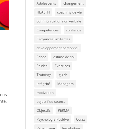
Adolescents
changement
HEALTH
coaching de vie
communication non verbale
Compétences
confiance
Croyances limitantes
développement personnel
Echec
estime de soi
Etudes
Exercices
Trainings
guide
intégrité
Managers
motivation
nous
nte,
objectif de séance
Objectifs
PERMA
Psychologie Positive
Quizz
Recentrage
Résolutions