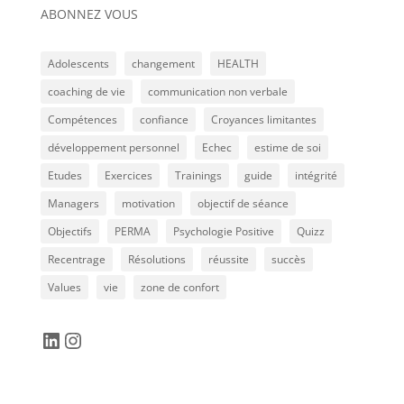
ABONNEZ VOUS
Adolescents
changement
HEALTH
coaching de vie
communication non verbale
Compétences
confiance
Croyances limitantes
développement personnel
Echec
estime de soi
Etudes
Exercices
Trainings
guide
intégrité
Managers
motivation
objectif de séance
Objectifs
PERMA
Psychologie Positive
Quizz
Recentrage
Résolutions
réussite
succès
Values
vie
zone de confort
LinkedIn
Instagram